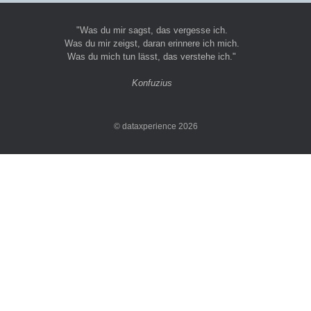
"Was du mir sagst, das vergesse ich.
Was du mir zeigst, daran erinnere ich mich.
Was du mich tun lässt, das verstehe ich."
Konfuzius
© dataxperience 2026